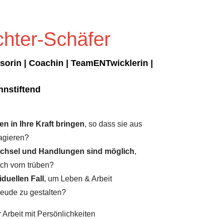
chter-Schäfer
orin | Coachin | TeamENTwicklerin |
innstiftend
 in Ihre Kraft bringen
,
so dass sie aus
 agieren?
chsel und Handlungen sind möglich
,
ch vorn trüben?
duellen Fall
, um Leben & Arbeit
reude zu gestalten?
rbeit mit Persönlichkeiten